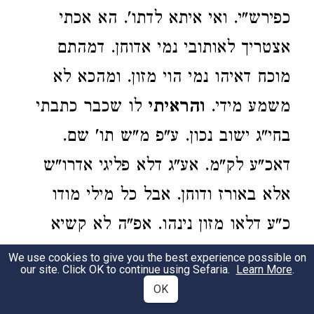
כפירש"י. ואי איתא לדתו'. הא אכתי
אצטריך לאותובי נמי אדוחן. דמהתם
מוכח דאיהו נמי הוי מזון. ומהכא לא
משמע מידי.
והראיתי
לו שכבר כתבתי
בחי"ג ישוב נכון. ע"פ מ"ש תו' שם.
דאכ"ע לק"מ. אע"ג דלא פליגי אדרו"ש
אלא באורז ודוחן. אבל כל מילי מודו
כ"ע דלאו מזון נינהו. אפ"ה לא קשיא
מהתם. דאיכא למימר כל מיני מזון הווי.
We use cookies to give you the best experience possible on
our site. Click OK to continue using Sefaria.
Learn More
.
אלא דלא קבעי אינשי סעודתא עלייהו.
OK