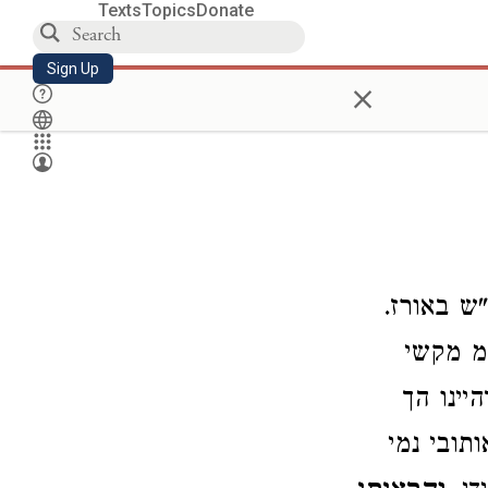
Texts
Topics
Donate
Sign Up
×
ש באורז.
מ מקשי
יינו הך
תובי נמי