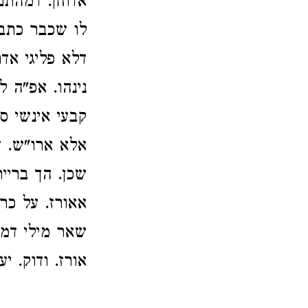
אדוחן. דמהתם
לו שכבר כתבת
דלא פליגי אדר
נינהו. אפ"ה 
קבעי אינשי ס
אלא ארו"ש. דס
שכן. הך בריי
אאורז. על כר
שאר מילי דמק
אורז. ודוק. יע