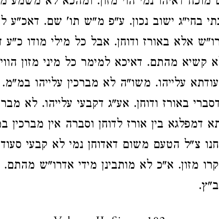
 מוכח דאיהו נמי הוי מזון. ומהכא לא משמע מי
י בחי"ג ישוב נכון. ע"פ מ"ש תו' שם. דאכ"ע לק
ו"ש אלא באורז ודוחן. אבל כל מילי מודו כ"ע ד
לא קשיא מהתם. דאיכא למימר כל מיני מזון הווי
עודתא עלייהו. משו"ה לא מברכין עלייהו במ"מ. 
ברי באורז ודוחן. אע"ג דקבעי עלייהו. לא מברך
תא דמפלגא בין אורז לדוחן וסברה אין מברכין ב
חנו צ"ל הטעם משום דאדוחן נמי לא קבעי סעודה
רו מזון. א"כ לא מותבינן מידי אדרו"ש מהתם. א
ב"ץ.