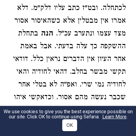
לכתחלה. ובט"ז כתב עליו דלק"מ. דלא
אמרו אין מבטלין אלא כשהאיסור אסור
מצד עצמו ונתערב עכ"ל.
הנה
בתחלת
ההשקפה כך עלה בדעתי. אבל באמת
אחר העיון אין הדברים נראין כלל. דודאי
תקשי מבשר בחלב. דהאי לחודיה והאי
לחודיה נמי שרי. ואפ"ה לא בטלי אחר
שכבר נעשה מהם אסור. וכדאקשי איהו
ז"ל לנפשיה. ופירוקא לא חזינא.
דמ"ש
We use cookies to give you the best experience possible on
our site. Click OK to continue using Sefaria.
Learn More
.
מהיתר שנ"ט באיסור. תירוצו זה אינו
OK