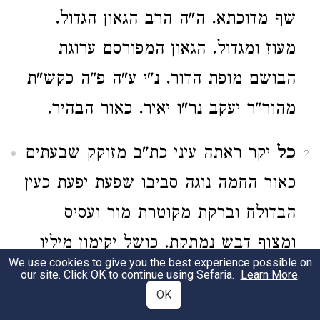
שף מדוכתא. ה"ה הרב הגאון הגדול.
מעוז ומגדול. הגאון המפורסם ערוגת
הבושם מופת הדור. נ"י ע"ה פ"ה כקש"ת
מהור"ר יעקב נר"ו יאיר. כאור הבהיר.
כל
יקר ראתה עיני כת"ב מזוקק שבעתים
2
כאור החמה נוגה סביבו שפעת יפעת כעין
הבדולח וברקת מקוטרת מור ועסיס
ומצוף דבש נמתקת. כושל יקימון מיליו
We use cookies to give you the best experience possible on
ספות הרוה לנפש שוקקת. מתלהב
our site. Click OK to continue using Sefaria.
Learn More
.
OK
כשלהבת הקשורה בגחלת עוממות על