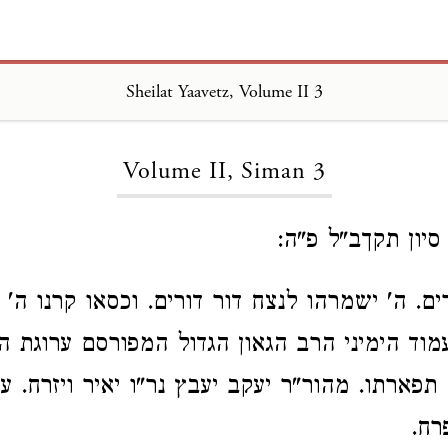
Sheilat Yaavetz, Volume II 3
Loading...
Volume II, Siman 3
 סיון תקךב"ל פ"ה:
ם. ה' ישמרהו לנצח דור דורים. וכסאו קרנו ה' יג
מוד הימיני הרב הגאון הגדול המפורסם ערוגת ה
פארתו. מהור"ר יעקב יעבץ נר"ו יאיר ויזרח. עד
רח.