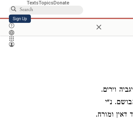
Texts
Topics
Donate
Sign Up
×
ביה וירים.
בושם. נ"י
 דאין ומורח.