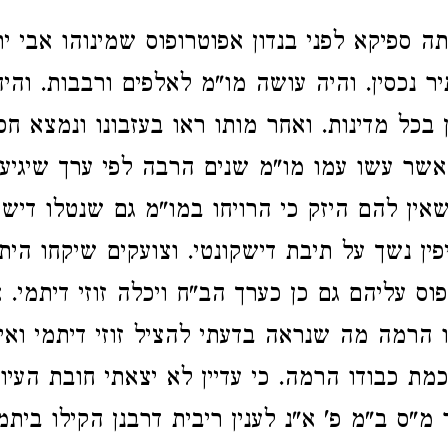
ה ספיקא לפני בנדון אפוטרופוס שמינוהו אבי ית
ר נכסין. והיה עושה מו"מ לאלפים ורבבות. והיה
 בכל מדינות. ואחר מותו ראו בעזבונו ונמצא חס
אשר עשו עמו מו"מ שנים הרבה לפי ערך שיגיע
ין להם היזק כי הרויחו במו"מ גם שנטלו דישק
פין נשך על תיבת דישקונטי. וצועקים שיקחו הית
וס עליהם גם כן כערך הב"ח ויכלה זוזי דיתמי. 
ו הרמה מה שנראה בדעתי להציל זוזי דיתמי ואין
ת כבודו הרמה. כי עדיין לא יצאתי חובת העיון
"ס ב"מ פ' א"נ לענין ריבית דרבנן הקילו ביתמי