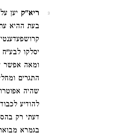
ריא"ק
יען עלת
3
בעת ההיא עתי
קרושפעדענטין
יסלקו לבע"ח 
ומאה אפשר שא
התגרים ומחלי
שהיה אפוטרופ
להודיע לכבוד
דעתי רק בהסכמ
בגמרא מבואר מ