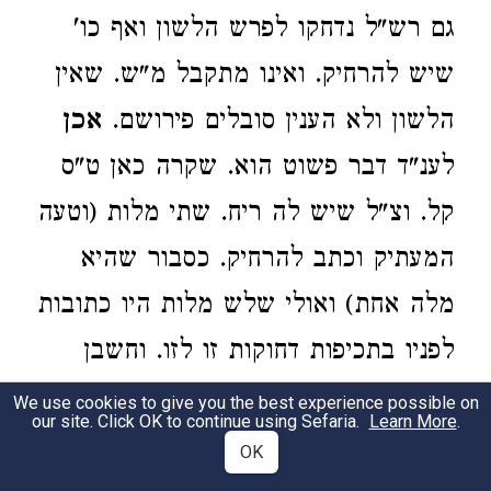
גם רש"ל נדחקו לפרש הלשון ואף כו'
שיש להרחיק. ואינו מתקבל מ"ש. שאין
הלשון ולא הענין סובלים פירושם.
אכן
לענ"ד דבר פשוט הוא. שקרה כאן ט"ס
קל. וצ"ל שיש לה ריח. שתי מלות (וטעה
המעתיק וכתב להרחיק. כסבור שהיא
מלה אחת) ואולי שלש מלות היו כתובות
לפניו בתכיפות דחוקות זו לזו. וחשבן
למלה אחת. וכך צ"ל. שיש לה ריח חזק
We use cookies to give you the best experience possible on
our site. Click OK to continue using Sefaria.
Learn More
.
(וקרוב הדבר. אגב שטפיה עשה מהן
OK