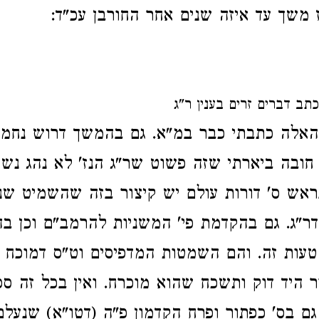
ז משך עד איזה שנים אחר החורבן עכ"ד:
תב דברים זרים בענין ר"ג
אלה כתבתי כבר במ"א. גם בהמשך דרוש נחמ
חובה ביארתי שזה פשוט שר"ג הנז' לא נהג נשי
אש ס' דורות עולם יש קיצור בזה שהשמיט שני
"ג. גם בהקדמת פי' המשניות להרמב"ם וכן ב
טעות זה. והם השמטות המדפיסים וט"ס דמוכח ב
 היד דוק ותשכח שהוא מוכרח. ואין בכל זה ספ
גם בס' כפתור ופרח הקדמון פ"ה (דטו"א) שנעלם