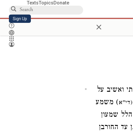
Texts
Topics
Donate
Sign Up
×
תי ואשיב על
) משמע
די"א
לל שמעון
 עד החורבן