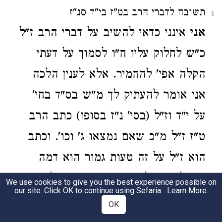
תשובה לדברי הרב בט"ז בי"ד סנ"ז
3
אני
אינני כדאי להשיב על דברי הרב ז"ל
כ"ש לחלוק עליו ח"ו לסמוך על דעתי
הקלה אפי' להחמיר. אלא לענין הלכה
אני אומר להעתיק לך מ"ש בס"ד בחי'
על י"ד וז"ל (בסי' נ"ז בסופו) כתב הרב
ט"ז ז"ל מ"כ שאם נמצאו ג' וכו'. וכתב
הוא ז"ל על זה טעות גמור הוא דמה
מועיל זה וכל בהמה ובהמה יש לה
We use cookies to give you the best experience possible on
our site. Click OK to continue using Sefaria.
Learn More
.
חזקה טובה עכ"ל. ולא ידעתי מדוע
OK
החליטו הרב ז"ל לטעות. שלענ"ד אין