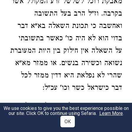
מאבקת רוכל לשלשל זרע המקולל אשר
בקרבה. וז"ל הרב בעל התשובה
ואחשבה כי תכונת השאלה בא"א דבר
בדוי הוא לא היה כו' כאשר בתשובתי
על השאלה אין חילוק בין היות המעוברת
נשואה וכשירה בנשים. או ממזר מא"א
שהרי לא נפלאת היא דדין ממזר לכל
דבר כישראל כשר וכו' עכ"ל:
ואני
הצעיר אומר לענ"ד חילוק גדול יש
3
We use cookies to give you the best experience possible on
our site. Click OK to continue using Sefaria.
Learn More
.
בדבר. ויש לדון השואל ההוא לזכות
OK
שבדקדוק ובכיוון שאל שאלתו בא"א. אף