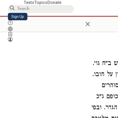
Texts
Topics
Donate
Sign Up
×
ב"ח גוי.
 על חובו.
וחרים
ופם ג"כ
דר. ובפי