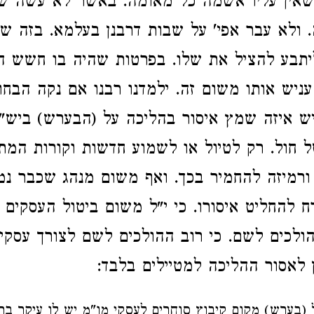
שאין עליו אשמה כל מאומה. באשר לא עשה ש
. ולא עבר אפי' על שבות דרבנן בעלמא. בזה ש
 ליתבע להציל את שלו. בפרטות שהיה בו חשש ה
ניש אותו משום זה. ילמדנו רבנו אם נקה הבחור
 יש איזה שמץ איסור בהליכה על (הבערש) ביש"
ל חול. רק לטיול או לשמוע חדשות וקורות המתר
 ורמיזה להחמיר בכך. ואף משום מנהג שכבר נמ
ח להחליט איסורו. כי י"ל משום ביטול העסקים 
הולכים לשם. כי רוב ההולכים לשם לצורך עסקי
 לאסור ההליכה למטיילים בלבד:
 (בערש) מקום קיבוץ סוחרים לעסקי מו"מ יש לו עיקר בת