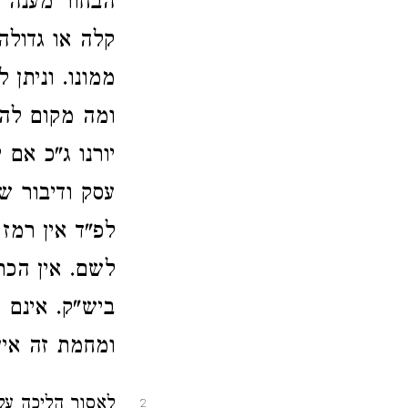
הבחור מענה 
קלה או גדולה
ממונו. וניתן
ומה מקום להע
יורנו ג"כ אם
עסק ודיבור ש
לפ"ד אין רמז
לשם. אין הכר
ביש"ק. אינם 
ומחמת זה אין
לאסור הליכה על
2