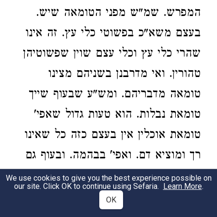
המפרש. שמ"ש מפני הטומאה שיש.
בעצם משא"כ בפשוטי כלי עץ. זה אינו
שהרי כלי עץ וכלי עצם שוין שפשוטיהן
טהורין. ואי מדרבנן בשניהם מצינו
טומאה מדבריהם. ומש"ע שבעוף שייך
טומאת נבלות. הוא טעות גדול שאפי'
טומאת אוכלין אין בעצם כזה כל שאינו
רך ומוציא דם. ואפי' בבהמה. ובעוף גם
בעצם הרך אין בו טומאה. שהרי שנינו
We use cookies to give you the best experience possible on
our site. Click OK to continue using Sefaria.
Learn More
.
בחמשי אין בו טומאה חוץ מכנף העוז.
OK