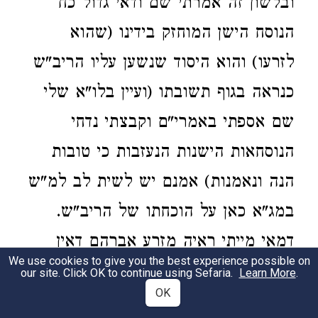
ובלשון זה אמרתי שם ודאי גדול כח
הנוסח הישן המוחזק בידינו (שהוא
לזרעו) והוא היסוד שנשען עליו הריב"ש
כנראה בגוף תשובתו (ועיין בלו"א שלי
שם אספתי באמרי"ם וקבצתי נדחי
הנוסחאות הישנות הנעזבות כי טובות
הנה ונאמנות) אמנם יש לשית לב למ"ש
במג"א כאן על הוכחתו של הריב"ש.
דמאי מייתי ראיה מזרע אברהם דאין
We use cookies to give you the best experience possible on
עשו בכלל. והרי הנודר מזרע יצחק אסור
our site. Click OK to continue using Sefaria.
Learn More
.
OK
בעשו עכ"ד. והיא קושיא אלימתא