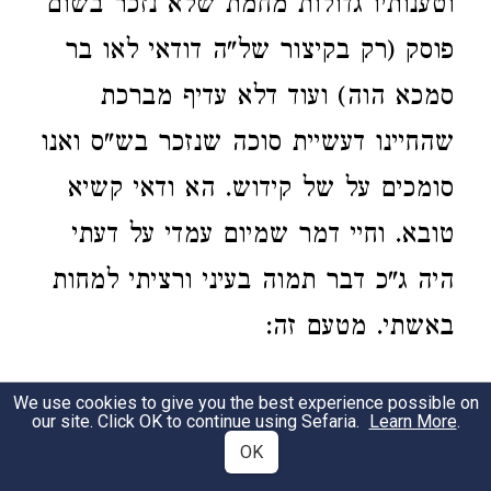
וטענותיו גדולות מחמת שלא נזכר בשום
פוסק (רק בקיצור של"ה דודאי לאו בר
סמכא הוה) ועוד דלא עדיף מברכת
שהחיינו דעשיית סוכה שנזכר בש"ס ואנו
סומכים על של קידוש. הא ודאי קשיא
טובא. וחיי דמר שמיום עמדי על דעתי
היה ג"כ דבר תמוה בעיני ורציתי למחות
באשתי. מטעם זה:
זמן שמברכות הנשים על הדלקת הנר די"ט א"ל
3
We use cookies to give you the best experience possible on
our site. Click OK to continue using Sefaria.
Learn More
.
יסוד ומ"מ א"צ למחות בהן בחזקת היד
OK
ואעפ"כ
לא עשיתי מעשה והנחתי לה