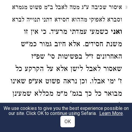
איסור שכיבה ע"ג מטה לאבל ב"מ פשוט מגמרא
3
וסברא לאפוקי מההוא חסידא דתני תנוייה לברא
ואני
כשמעי עמדתי מרעיד. כי אין זו
משנת חסידים. אלא חיוב גמור כמ"ש
האחרונים ז"ל בפשיטות סי' שפ"ז
שאסור לאבל לישן אלא על הקרקע כל
ז' ימי אבלו. וכן נראה פשוט אע"פ שאינו
מבואר כל כך בגמ' מ"מ מכללא שמעינן
לה. מדנאסר האבל בזקיפת המטה.
We use cookies to give you the best experience possible on
our site. Click OK to continue using Sefaria.
Learn More
.
וארז"ל שלא מטתו לבד הוא כופה. אלא
OK
כל מטות שבבית. ואם אין לו זקופה.