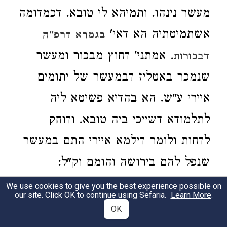
מעשר נינהו. ותמיהא לי טובא. דכמדומה
אשתמיטתיה הא דאי'
בגמרא דרפ"ה
. אמתני' דחוץ מבכור ומעשר
דבכורות
שנמכר באטליז דבמעשר של יתומים
איירי ע"ש. הא בהדיא פשיטא ליה
לתלמודא דשייכי ביה טובא. ודוחק
לדחות ולומר דילמא איירי התם במעשר
שנפל להם בירושה והומם וק"ל:
We use cookies to give you the best experience possible on
מיהא קושטא משמע דלא פלוג במעשר בהמה
our site. Click OK to continue using Sefaria.
Learn More
.
2
OK
גם
י"ל דנראה פשוט דודאי חייב