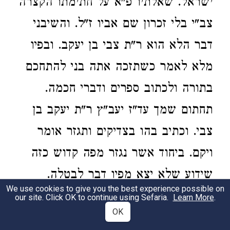
ישראל. שאלתיו פ"א על חתימתו הקצרה
צב"י בלי זכרון שם אביו ז"ל. והשיבני
דבר הלא הוא ר"ת צבי בן יעקב. ובפיו
מלא לאמר כשתזכה אתה בני להתחכם
בתורה ולכתוב ספרים ודברי חכמה.
תחתום שמך עד"ז יעב"ץ ר"ת יעקב בן
צבי. וכתיב בהו בצדיקים ותגזר אומר
ויקם. ביחוד אשר נגזר מפה קדוש כזה
שידוע שלא יצא מפיו דבר לבטלה.
We use cookies to give you the best experience possible on
ברכתו ברכה ואוי למי שפגעה בו קללתו
our site. Click OK to continue using Sefaria.
Learn More
.
OK
לא חזרה ריקם חלילה. והנה עד כה