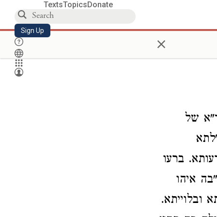
Texts
Topics
Donate
Sign Up
×
"א של
"לתא
עותא. ברעו
"בה איהו
 ובלוייתא.