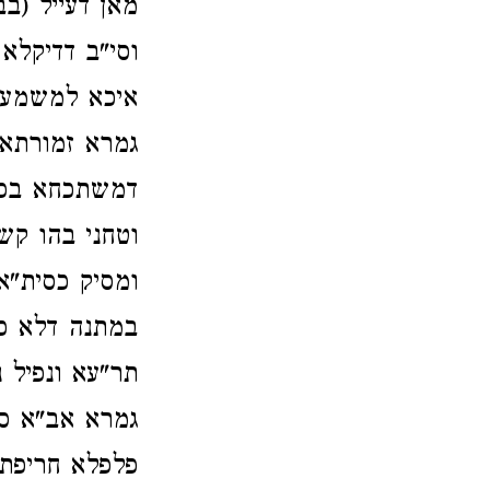
מאן דעייל (ב
וסי"ב דדיקלא 
איכא למשמע מ
גמרא זמורתא.
דמשתכחא בפרו
וטחני בהו קש
ומסיק כסית"א.
במתנה דלא כא
תר"עא ונפיל 
גמרא אב"א סב
פלפלא חריפתא