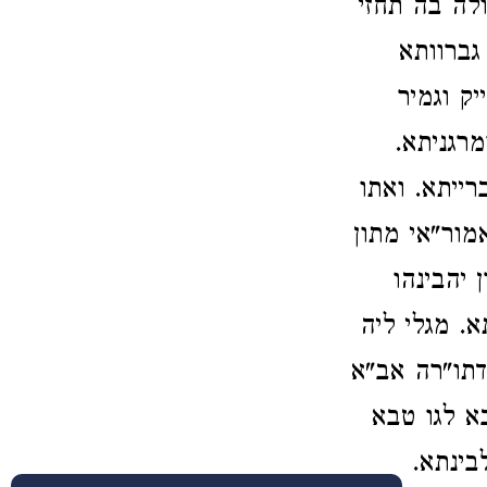
לה בה תחזי
גברוותא
ק וגמיר
רגניתא.
ייתא. ואתו
מור"אי מתון
 יהבינהו
. מגלי ליה
דתו"רה אב"א
א לגו טבא
בינתא.