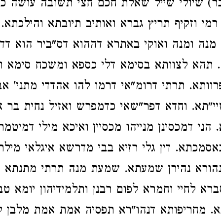
בר) שיולי שייל שאלת חכם חצי תשובה עושה כו
רמי וזקיף תריץ גברא ואותיב תיובתא והילכתא. 
נה ומנה ואוקי באתרא דההוא דס"ביר הוא דדיי
 תהא לצוותא בסימא דלי כספא ומשכח סימא ומ
ותא. תרתי דרומ"אי דרמו להו אהדדי מתני' אבר
יי"תא. וחדא דפר"שאי כדמפרש ואזיל נחית בר א
 הני דמכסינן מנייהו מכסיין ואיכא מילי דמיטמרן
סמכתא. דין גלי רזיא בבי מדרשא איגלאי מילתא
נהורא נהירן שמעתא. שמעת מנה תרתי מתנתא 
רא לחיי וחמרא לפום רבנן ותלמידיהון יומא טב
. מחריפותא דנהו"רא תפסיה אמת אמת מלבן ל