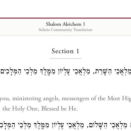
Shalom Aleichem 1
Shalom Aleichem
Sefaria Community Translation
Section 1
ְאֲכֵי הַשָּׁרֵת, מַלְאֲכֵי עֶלְיוֹן מִמֶּֽלֶךְ מַלְכֵי הַמְּלָכִים,
you, ministering angels, messengers of the Most Hig
, the Holy One, Blessed be He.
מַלְאֲכֵי הַשָּׁלוֹם, מַלְאֲכֵי עֶלְיוֹן מִמֶּֽלֶךְ מַלְכֵי הַמְּלָכ