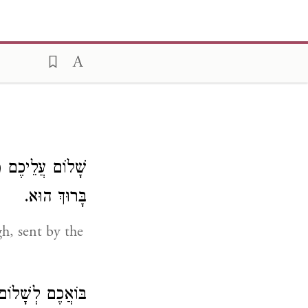
שָׁלוֹם עֲלֵיכֶם מַל
בָּרוּךְ הוּא.
h, sent by the
בּוֹאֲכֶם לְשָׁלוֹם 