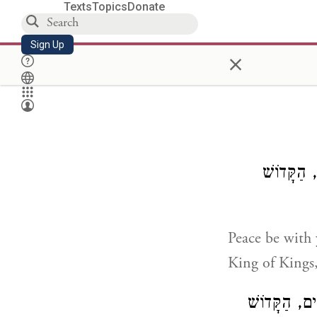
Texts
Topics
Donate
Sign Up
×
 הַקָּדוֹשׁ
Peace be with 
King of Kings
ִים, הַקָּדוֹשׁ