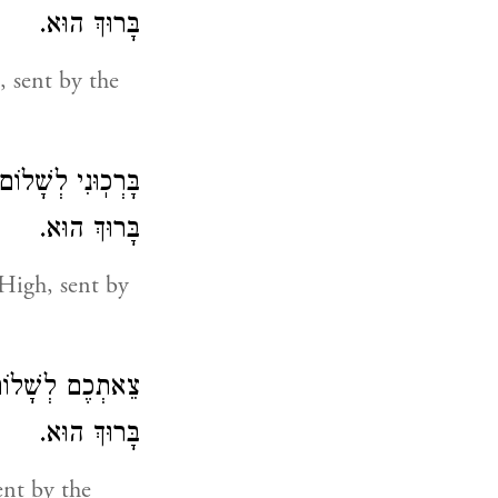
בָּרוּךְ הוּא.
 sent by the
בָּרְכֽוּנִי לְשָׁלו
בָּרוּךְ הוּא.
 High, sent by
צֵאתְכֶם לְשָׁלוֹם 
בָּרוּךְ הוּא.
ent by the