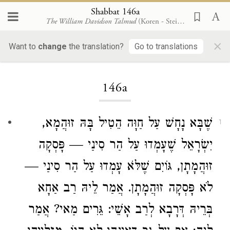
Shabbat 146a
The William Davidson Talmud
(Koren - Steinsaltz)
×
Want to
change
the translation?
Go to translations
Loading...
146a
שֶׁבָּא נָחָשׁ עַל
חַוָּה
הֵטִיל בָּהּ זוּהֲמָא,
1
יִשְׂרָאֵל
שֶׁעָמְדוּ עַל הַר סִינַי — פָּסְקָה
זוּהֲמָתָן, גּוֹיִם שֶׁלֹּא עָמְדוּ עַל הַר סִינַי —
לֹא פָּסְקָה זוּהֲמָתָן. אֲמַר לֵיהּ
רַב אַחָא
בְּרֵיהּ דְּרָבָא
לְרַב אָשֵׁי
: גֵּרִים מַאי? אֲמַר