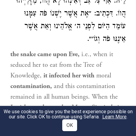
לֵיהּ: אַף עַל גַּב דְּאִינְהוּ לָא הֲווֹ, מַזָּלַיְיהוּ
הֲווֹ. דִּכְתִיב: ״אֶת אֲשֶׁר יֶשְׁנוֹ פֹּה עִמָּנוּ
עוֹמֵד הַיּוֹם לִפְנֵי ה׳ אֱלֹהֵינוּ וְאֵת אֲשֶׁר
אֵינֶנּוּ פֹּה וְגוֹ׳״.
the snake came upon
Eve
,
i.e., when it
seduced her to eat from the Tree of
Knowledge,
it infected her with
moral
contamination,
and this contamination
remained in all human beings. When the
Jewish people
stood at Mount Sinai, their
We use cookies to give you the best experience possible on
our site. Click OK to continue using Sefaria.
contamination ceased,
whereas
gentiles
Learn More
.
OK
did not stand at Mount Sinai,
and
their