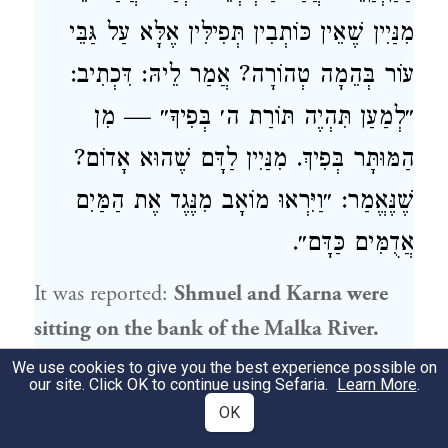
מִנַּיִין שֶׁאֵין כּוֹתְבִין תְּפִילִּין אֶלָּא עַל גַּבֵּי
עוֹר בְּהֵמָה טְהוֹרָה? אֲמַר לֵיהּ: דִּכְתִיב:
״לְמַעַן תִּהְיֶה תּוֹרַת ה׳ בְּפִיךָ״ — מִן
הַמּוּתָּר בְּפִיךְ. מִנַּיִין לַדָּם שֶׁהוּא אָדוֹם?
שֶׁנֶּאֱמַר: ״וַיִּרְאוּ מוֹאָב מִנֶּגֶד אֶת הַמַּיִם
אֲדֻמִּים כַּדָּם״.
It was reported:
Shmuel
and
Karna
were
sitting on the bank of the Malka River.
They saw that the water was rising and
We use cookies to give you the best experience possible on
our site. Click OK to continue using Sefaria.
Learn More
.
was murky.
Shmuel
said to
Karna
: A great
OK
man is coming from the West,
Eretz