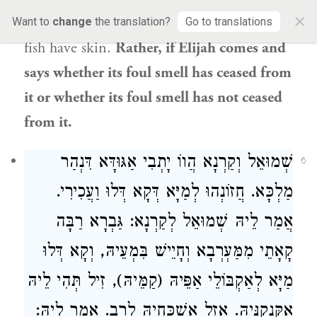
×
constitute a barrier to impurity. Apparently,
Want to
change
the translation?
Go to translations
fish have skin.
Rather, if
Elijah
comes and
says whether its foul smell has ceased from
it or whether its foul smell has not ceased
from it.
שְׁמוּאֵל
וְקַרְנָא
הֲווֹ יָתְבִי אַגּוּדָּא דִּנְהַר
6
מַלְכָּא. חֲזוֹנְהוּ לְמַיָּא דְּקָא דְּלוּ וַעֲכִירִי.
אֲמַר לֵיהּ
שְׁמוּאֵל
לְקַרְנָא
: גַּבְרָא רַבָּה
קָאָתֵי מִמַּעְרְבָא וְחָיֵישׁ בִּמְעֵיהּ, וְקָא דְּלוּ
מַיָּא לְאַקְבּוֹלֵי אַפֵּיהּ (קַמֵּיהּ), זִיל תְּהִי לֵיהּ
אַקַּנְקַנֵּיהּ. אֲזַל אַשְׁכְּחֵיהּ
לְרַב
. אֲמַר לֵיהּ: