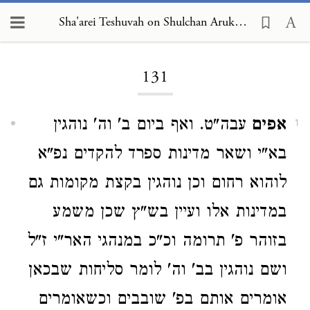
Sha'arei Teshuvah on Shulchan Arukh, Orach Chayim 131
Loading...
131
אפים
עבה"ט. ואף ביום ב' וה' נוהגין
1
בא"י ושאר מדינות ספרד להקדים נפ"א
לוהוא רחום וכן נוהגין בקצת מקומות גם
במדינות אלו ועיין בש"ץ שכן משמע
בזוהר פ' תרומה וכ"כ במנהגי האר"י ז"ל
ושם נוהגין בב' וה' לומר סליחות שבכאן
אומרים אותם בפ' שובבים וכשאומרים