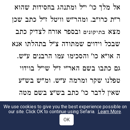
אל מלך כו' י"ל ומתנהג בחסידות שהוא
ר"ת כרו"ב. ומהר"ש וויטל ז"ל כתב שכן
מצא
ובספר אורח לצדיק כתב
בתיקונים
שבכל וידוים שמתודה צ"ל בתהלתו אנא
ה או"א כו' והסכימו עמו הרבנים ע"ש.
גם כתבו בשם האר"י ז"ל שי"ל בוידוי
טפלנו שקר ומרמה ע"ש. ומ"ש בש"ע
שאין לדבר כו' כתב בש"צ בשם מטה
יהודה דאע"ג שכתב בב"י דהוי כתפלה
We use cookies to give you the best experience possible on
our site. Click OK to continue using Sefaria.
Learn More
.
אריכתא מ"מ אם שמע בעודו נופל קדיש
OK