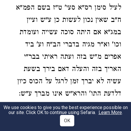
לעיל סימן רס"א סעי' ט"ז בשם הפמ"א
ח"ב שאין נכון לעשות כן ע"ש ועיין
במג"א אם היתה סוכה עשייה ועומדת
וכו' וא"ר מגיה בדברי הב"ח וע' ביד
אפרים מ"ש בזה ועתה ראיתי בבר"י
האריך בזה והעלה דאם בירך בשעת
עשיה לא יברך זמן לרגל על הכוס כיון
דלדעת התו' והרא"ש אינו מברך ע"ש:
We use cookies to give you the best experience possible on
בש"ע אבל בשבת וי"ט כו'
עבה"ט ע'
our site. Click OK to continue using Sefaria.
Learn More
.
3
OK
מ"ש בשם שכה"ג דביום
לקמן תרס"א