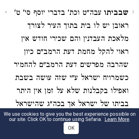
שבביתו
עבה"ט וכת' בדברי יוסף סי' ט'
3
ראובן יש לו בית בתוך העיר לצורך
מלאכת העבדנין והם שכירי חודש אין
ראוי להקל מחמת דעת הרמב"ם כיון
שהרבה מפרשים דעת הרמב"ם להחמיר
כשמרויח ישראל ע"י שזה עושה בשבת
ואפילו בקבלנות שלא על זמן אין היתר
בביתו של ישראל אך בכה"ג שהישראל
We use cookies to give you the best experience possible on
אין דר שם ואין שם ב"ב שיחשדוהו אז
our site. Click OK to continue using Sefaria.
Learn More
.
OK
אם יעשה בצנעה ובדלת סגור באופן