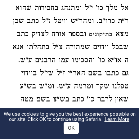
אל מלך כו' י"ל ומתנהג בחסידות שהוא
ר"ת כרו"ב. ומהר"ש וויטל ז"ל כתב שכן
מצא
ובספר אורח לצדיק כתב
בתיקונים
שבכל וידוים שמתודה צ"ל בתהלתו אנא
ה או"א כו' והסכימו עמו הרבנים ע"ש.
גם כתבו בשם האר"י ז"ל שי"ל בוידוי
טפלנו שקר ומרמה ע"ש. ומ"ש בש"ע
שאין לדבר כו' כתב בש"צ בשם מטה
יהודה דאע"ג שכתב בב"י דהוי כתפלה
We use cookies to give you the best experience possible on
our site. Click OK to continue using Sefaria.
Learn More
.
אריכתא מ"מ אם שמע בעודו נופל קדיש
OK