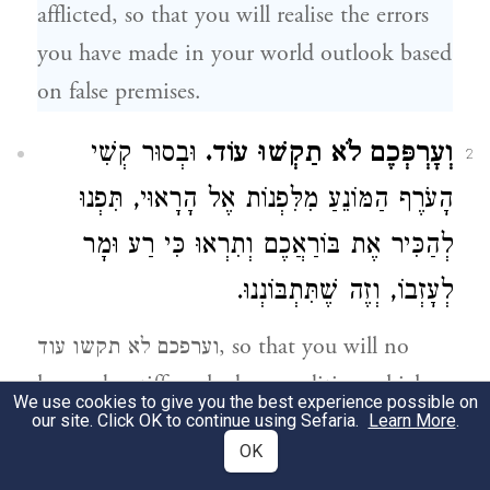
afflicted, so that you will realise the errors
you have made in your world outlook based
on false premises.
וְעׇרְפְּכֶם לֹא תַקְשׁוּ עוֹד.
וּבְסוּר קְשִׁי
2
הָעֹרֶף הַמּוֹנֵעַ מִלִּפְנוֹת אֶל הָרָאוּי, תִּפְנוּ
לְהַכִּיר אֶת בּוֹרַאֲכֶם וְתִרְאוּ כִּי רַע וּמָר
לְעָזְבוֹ, וְזֶה שֶׁתִּתְבּוֹנְנוּ.
וערפכם לא תקשו עוד, so that you will no
longer be stiff-necked, a condition which
We use cookies to give you the best experience possible on
prevents you from truly recognising your
our site. Click OK to continue using Sefaria.
Learn More
.
OK
Creator and how evil it is to turn your back