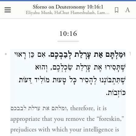
Sforno on Deuteronomy 10:16:1
Eliyahu Munk, HaChut Hameshulash, Lambda Publishers
Loading...
10:16
וּמַלְתֶּם אֵת עָרְלַת לְבַבְכֶם.
אִם כֵּן רָאוּי
1
שֶׁתָּסִירוּ אֶת עָרְלַת שִׂכְלְכֶם, וְהוּא
שֶׁתִּתְבּוֹנְנוּ לְהָסִיר כָּל טָעוּת מוֹלִיד דֵּעוֹת
כּוֹזְבוֹת.
ומלתם את ערלת לבבכם, therefore, it is
appropriate that you remove the “foreskin,”
prejudices with which your intelligence is