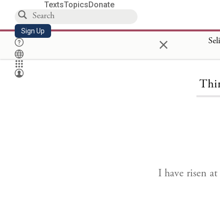
Texts
Topics
Donate
Sign Up
×
Sel
Thi
I have risen a