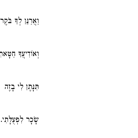
וַאֲרַנֵּן לְךָ בֹּקֶר
וְאוֹדִיעֲךָ חַטָּאת.
תִּנָּתֶן לִי בָזֶה
שָֹכָר לִפְעֻלָּתִי.