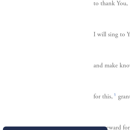
to thank You,
I will sing to
and make kno
1
for this,
gran
as a reward fo