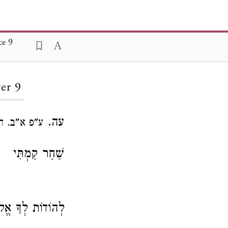
ce 9
er 9
עה.
ע"פ א"ב. ח
שַׁחַר קַמְתִּי
לְהוֹדוֹת לְךָ אֱלֹ.