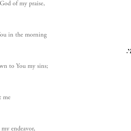
 God of my praise,
 You in the morning
ִי
wn to You my sins;
t me
r my endeavor,