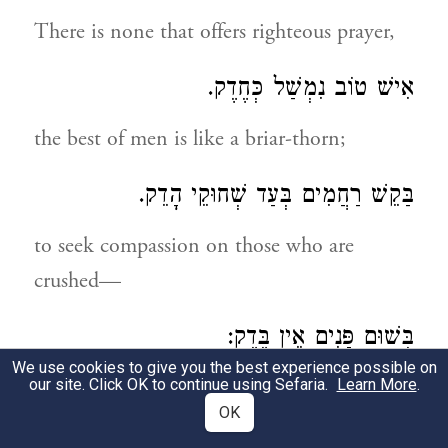
There is none that offers righteous prayer,
אִישׁ טוֹב נִמְשַׁל כְּחֶדֶק.
the best of men is like a briar-thorn;
בַּקֵשׁ רַחֲמִים בְּעַד שְׁחוּקֵי הָדֵק.
to seek compassion on those who are
crushed—
בְּשׁוּם פָּנִים אֵין בֶּדֶק:
We use cookies to give you the best experience possible on
no one [worthy] can be found.
our site. Click OK to continue using Sefaria.
Learn More
.
OK
גֶּבֶר תָּמִים וְנָבָר אָפַס.