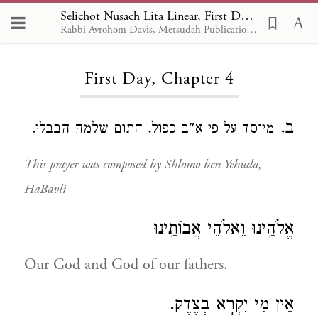
Selichot Nusach Lita Linear, First Day 4
Rabbi Avrohom Davis, Metsudah Publications, 1986
Loading...
First Day, Chapter 4
ב.
מיוסד על פי א"ב כפול. חתום שלמה הבבלי.
This prayer was composed by Shlomo ben Yehuda,
HaBavli
אֱלֹהֵֽינוּ וֵאלֹהֵי אֲבוֹתֵֽינוּ
Our God and God of our fathers.
אֵין מִי יִקְרָא בְצֶדֶק.