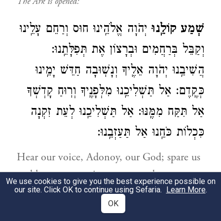
The Ark is opened:
שְׁמַע קוֹלֵֽנוּ
יְהֹוָה אֱלֹהֵֽינוּ חוּס וְרַחֵם עָלֵֽינוּ
וְקַבֵּל בְּרַחֲמִים וּבְרָצוֹן אֶת תְּפִלָּתֵֽנוּ:
הֲשִׁיבֵֽנוּ יְהֹוָה אֵלֶֽיךָ וְנָשֽׁוּבָה חַדֵּשׁ יָמֵֽינוּ
כְּקֶֽדֶם: אַל תַּשְׁלִיכֵֽנוּ מִלְּפָנֶֽיךָ וְרֽוּחַ קָדְשְׁךָ
אַל תִּקַּח מִמֶּֽנּוּ: אַל תַּשְׁלִיכֵֽנוּ לְעֵת זִקְנָה
כִּכְלוֹת כֹּחֵֽנוּ אַל תַּעַזְבֵֽנוּ:
Hear our voice, Adonoy, our God; spare us
and have compassion on us, and accept our
We use cookies to give you the best experience possible on
our site. Click OK to continue using Sefaria.
prayers mercifully and willingly. Lead us
Learn More
.
OK
back to You, Adonoy and we shall find the