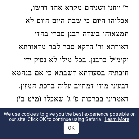
ר' יוחנן ושניהם מקרא אחד דרשו,
אכלוהו היום כי שבת היום היום לא
תמצאוהו בשדה רבנן סברי בהדי
דאורתא ור' חדקא סבר לבר מדאורתא
וקימ"ל כרבנן. בכל מילי לא נפיק ידי
חובתיה בסעודתא דשבתא כי אם בנהמא
דבעינן מידי דמחייב עליה ברכת המזון.
דאמרינן בברכות פ' ג' שאכלו (מ"ט ב')
טעה ולא הזכיר של ר"ח בברכת המזון
We use cookies to give you the best experience possible on
our site. Click OK to continue using Sefaria.
Learn More
.
אין מחזירין אותו שבת ויו"ט בברכת
OK