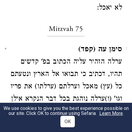
לא יאכל:
Mitzvah 75
סימן עה (קפד)
1
ערלה הזהיר עליה הכתוב בפ' קדשים
תהיו, דכתיב כי תבואו אל הארץ ונטעתם
כל (עץ) מאכל וערלתם (ערלתו) את פריו
וגו' (ו)ערלה נוהגת בכל דבר הנקרא אילן
We use cookies to give you the best experience possible on
והוא עושה פרי מאכל אדם, דכתיב
our site. Click OK to continue using Sefaria.
Learn More
.
OK
ונטעתם כל עץ מאכל במאכל אדם