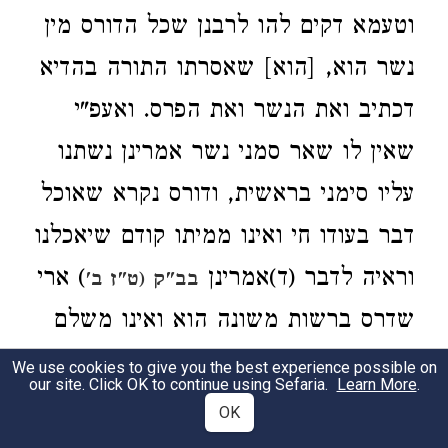
וטעמא דקים להו לרבנן שכל הדורס מין
נשר הוא, [הוא] שאסרתו התורה בהדיא
דכתיב ואת הנשר ואת הפרס. ואעפ"י
שאין לו שאר סמני נשר אמרינן נשתנו
עליו סימני בראשית, ודורס נקרא
שאוכל
דבר בעודו חי ואינו ממיתו קודם שיאכלנו
וראיה לדבר (ד)אמרינן
) ארי
בב"ק (ט"ז ב'
שדרס
ברשות משונה הוא ואינו משלם
אלא חצי נזק. ומקשינן ארי מחנק
We use cookies to give you the best experience possible on
our site. Click OK to continue using Sefaria.
Learn More
.
ללבאותיו אלמא מחנק לא מיקרי דורס.
OK