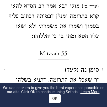
) מוקי רבא אמר רב חסדא להאי
(ע"ד ב'
קרא בתרומה ומנלן דבמיתה דכתיב עליה
בסמוך ושמרו את משמרתי ולא ישאו
עליו חטא ומתו בו כי יחללוהו:
Mitzvah 55
סימן נה (קעד)
1
זר שאכל את התרומה. דתניא בשלהי
We use cookies to give you the best experience possible on
אלו הן הנשרפין (פ"ג א') אלו הן
our site. Click OK to continue using Sefaria.
Learn More
.
OK
שבמיתה זר שאכל את התרומה והיכן