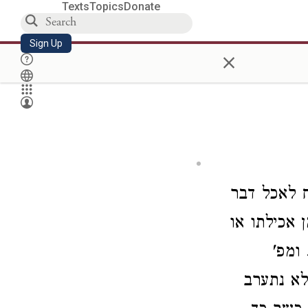
Texts
Topics
Donate
Sign Up
×
 לאכל דבר
 אכילתו או
ומפ'
לא נתערב