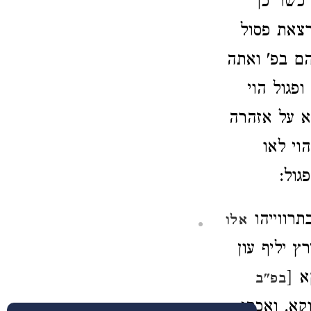
כשר כך
צאת פסול
 הם
בפ' ואתה
פגול הוי
א על אזהרה
הוי לאו
גול:
תרווייהו
אלו
ץ יליף עון
א [
בפ"ב
קא. ואכתי