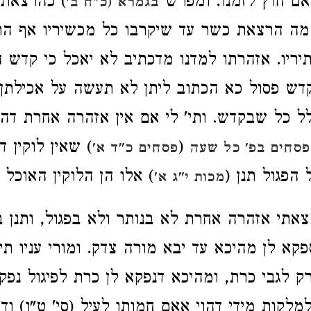
אם חוץ לזמנו. ומפרש
) כהרצאת 
בגמרא (כ"ח ב'
מה הרצאת כשר עד שיקרבו כל מכשיריו אף הר
יריו. אזהרתו למדנו מדכתיב לא יאכל כי קדש
ש פסול כא הכתוב ליתן לא תעשה על אכילתן ו
ל כל שבקדש. ותי'
לי אם אין אזהרה אחרת דה
(
) שאין לוקין ד
סחים בפ' כל שעה
פסחים כ"ד א'
הפגול תנן (
) אלו הן הלוקין האוכל פ
מכות י"ג א'
אתי אזהרה אחרת לא בנותר ולא בפגול, ותנן ב
קא לן מהיכא עד יבא מורה צדק. ומורי עניו תיר
רק
לגבי כרת, ומהיכא דנפקא לן כרת לפיגול נפק
למלקות מידי דהוי אאם חמותו לעיל (סי' ט"ו) ודו