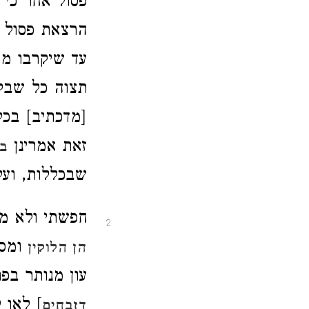
פסול אחר כי 
הרצאת פסול 
עד שיקרבו מת
תצוה כל שבקד
[מדכתיב] בכל
זאת אמרינן
בפ
שבכללות, ועל 
חפשתי ולא מצ
2
ומספ
הן הלוקין
עון מנותר בפ
] לאו 
דזבחים