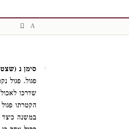
סימן נ (שצט)
1
פגול. פגול נק
שדרכו לאכול 
הקטרתו פגול ו
במשנה כיצד ק