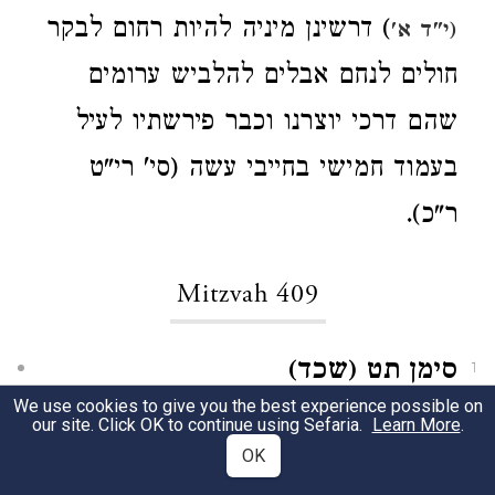
) דרשינן מיניה להיות רחום לבקר
(י"ד א'
חולים לנחם אבלים להלביש ערומים
שהם דרכי יוצרנו וכבר פירשתיו לעיל
בעמוד חמישי בחייבי עשה (סי' רי"ט
ר"כ).
Mitzvah 409
סימן תט (שכד)
1
We use cookies to give you the best experience possible on
מורא מקדש. ויראת מאלהיך צוה בהכנס
our site. Click OK to continue using Sefaria.
Learn More
.
OK
אדם למקדש או בבית הכנסת
או לבית