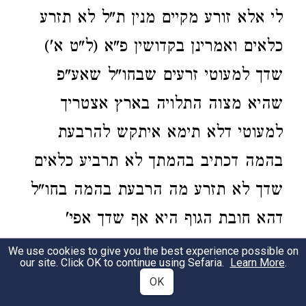
לי אלא זורע מקיים מנין ת"ל לא תזרע
כלאים ואמרינן בקדושין פ"א (ל"ט א')
שדך למעוטי זרעים שבחו"ל שאע"פ
שהיא מצוה התלויה בארץ אצטריך
למעוטי דלא תימא איתקש להרבעת
בהמה דכתיב בהמתך לא תרביע כלאים
שדך לא תזרע מה הרבעת בהמה בחו"ל
דהא חובת הגוף היא אף שדך אפי'
בחו"ל ואמרינן רב יוסף מיערב ביזרני
We use cookies to give you the best experience possible on
our site. Click OK to continue using Sefaria.
Learn More
.
וזרע ואם נתערבו זרעים אזלינן בתר
OK