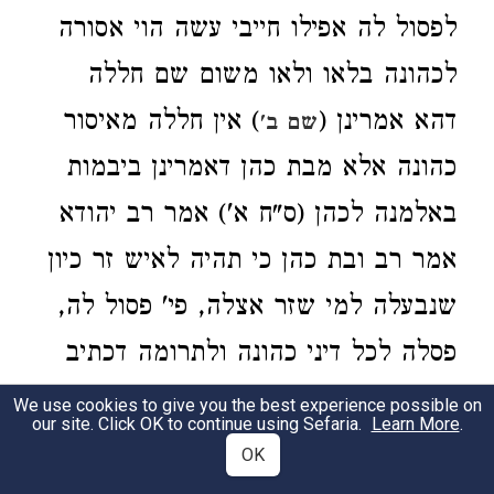
לפסול לה אפילו חייבי עשה הוי אסורה
לכהונה בלאו ולאו משום שם חללה
דהא אמרינן (
) אין חללה
מאיסור
שם ב'
כהונה אלא מבת כהן דאמרינן ביבמות
באלמנה לכהן (ס"ח א') אמר רב יהודא
אמר רב ובת כהן כי תהיה לאיש זר כיון
שנבעלה למי שזר אצלה, פי' פסול לה,
פסלה לכל דיני כהונה ולתרומה
דכתיב
היא בתרומת הקדשים לא תאכל ולכהן
We use cookies to give you the best experience possible on
our site. Click OK to continue using Sefaria.
Learn More
.
ילפינן בק"ו מגרושה ומה גרושה
OK