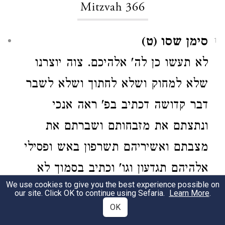
Mitzvah 366
סימן שסו (ט)
1
לא תעשו כן לה' אלהיכם. צוה יוצרנו
שלא למחוק ושלא לחתוך ושלא לשבר
דבר קדושה דכתיב בפ' ראה אנכי
ונתצתם את מזבחותם ושברתם את
מצבתם ואשיריהם תשרפון באש ופסילי
אלהיהם תגדעון וגו' וכתיב בסמוך לא
We use cookies to give you the best experience possible on
תעשון כן לה' אלהיכם ותניא בספרי מנין
our site. Click OK to continue using Sefaria.
Learn More
.
OK
לנותץ אבן מן ההיכל מן המזבח או מן