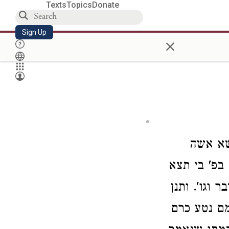
Texts
Topics
Donate
Sign Up
×
שא אשה
בפ' בי תצא
וגו'. ותנן
מם נטע כרם