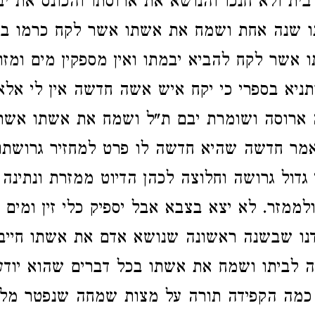
בית ולא חנכו והנושא את ארוסתו והכונס את י
יתו שנה אחת ושמח את אשתו אשר לקח כרמו ב
 אשר לקח להביא יבמתו ואין מספקין מים ומזון 
תניא בספרי כי יקח איש אשה חדשה אין לי אלא
 ארוסה
ושומרת יבם ת"ל ושמח את אשתו אשר
אמר חדשה שהיא חדשה לו פרט למחזיר גרושת
גדול גרושה וחלוצה לכהן הדיוט ממזרת ונתינה
ולממזר. לא יצא בצבא
אבל יספיק כלי זין ומים ו
נו
שבשנה ראשונה שנושא אדם את אשתו חיי
יה לביתו ושמח את אשתו בכל דברים שהוא יוד
כמה הקפידה תורה על מצות שמחה שנפטר מל