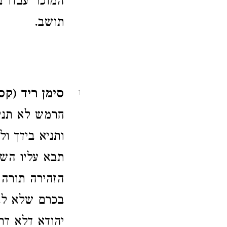
המוכר עבדו בח
תושב.
סימן ריד (קס
1
חרמש לא תניף
ותניא בידך ו
תבא עליו השמ
הזהירה תורה 
בכרם שלא לבצ
יהודא דלא דר