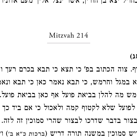
ו"ל יצא בן חורין, אשר ינצל אליך מעם אדוניו 
Mitzvah 214
ג)
. צוה הכתוב בפ' כי תצא כי תבא בכרם
רעך וק
לא במגל וחרמש, כי תבא נאמר כאן כי תבא ונא
ש מה להלן בביאת פועל אף כאן בביאת פועל.
לפועל שלא לקטוף קמה ולאכול כי אם ביד כך 
ור בדבר שדרכו לבצור שהרי סמוכין זה לזה. ו
יש סמוכין במשנה תורה דריש (
) ו
ברכות כ"א ב'