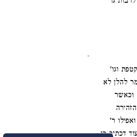
לרבות גר
טפת וגו'
מר להלן לא
 וכאשר
הזהירה
אפילו ר'
עוד דכתיב כי