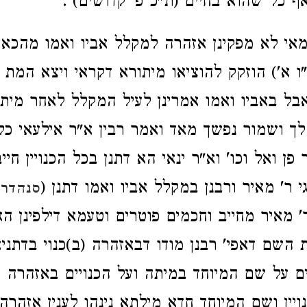
ף כל שהוא בחיים (ת"כ פ' קדושים)
.
אי לא מפקינן אזהרה למקלל אביו ואמו מהכא
"ו א') הוזקק להוציאו מיתורא דקראי ויצא המת 
בל באביו ואמו אמרינן לעיל המקלל לאחר מיתה
ך ושמור נפשך מאד ואמר רבין א"ר אילעאי כל
 ואל וכו' וא"ר ינאי הא דתנן בכל הכנויין חיי
גי ר' מאיר ורבנן במקלל אביו ואמו דתנן (
סנהדרין
' מאיר מחייב וחכמים פוטרים וטעמא דילפינן ה
השם דאפי' רבנן מודו דבאזהרה (ב)כנוי בדתניא
ם על שם המיוחד במיתה ועל הכנויים באזהרה
יין ושם המיוחד חדא מילתא נינהו לענין אזהר