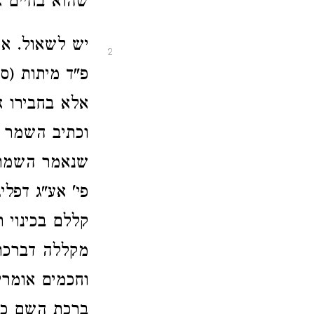
שהוא בחיים א
יש
לשאול. אמ
2
פ"ד מיתות (ס
אלא בחבירו א
וכתיב השמר ל
שנאמר השמר פן
פי' אע"ג דפלי
קללם בכינוי ר
מקללה דברכת 
וחכמים אומרי
ברכת השם כנו