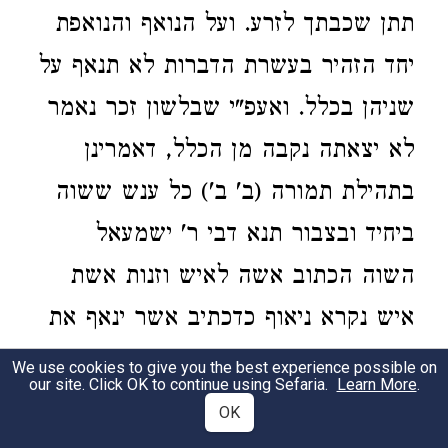
תתן שכבתך לזרע. ועל הנואף והנואפת
יחד הזהיר בעשרת הדברות לא תנאף על
שניהן בכלל. ואעפ"י שבלשון זכר נאמר
לא יצאתה נקבה מן הכלל, דאמרינן
בתהילת תמורה (ב' ב') כל ענש ששוה
ביחיד ובצבור תנא דבי ר' ישמעאל
השוה הכתוב אשה לאיש
וזנות אשת
איש נקרא ניאוף כדכתיב אשר ינאף את
אשת איש אשר ינאף את אשת רעהו
We use cookies to give you the best experience possible on
our site. Click OK to continue using Sefaria.
Learn More
.
מות יומת הנואף והנואפת וענש על
OK
שניהם בקדשים תהיו בזה המקרא