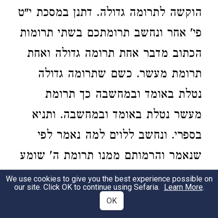
הוקשה לתרומה גדולה. דתנן
במסכת י"ט
פי' אחר ונחשב תרומתכם בשתי תרומות
הכתוב מדבר אחת תרומה גדולה ואחת
תרומת מעשר. כשם שתרומה גדולה
נטלת באומד ובמחשבה כך תרומת
מעשר נטלת באומד ובמחשבה. ותניא
בספרי. ונחשב ללוים
למה נאמר לפי
שנאמר והרמותם ממנו תרומת ה' שומע
אני הואיל וקראו הכתוב תרומה תהא
We use cookies to give you the best experience possible on
our site. Click OK to continue using Sefaria.
Learn More
.
בקדושתו ת"ל ונחשב ללוים כתבואת גורן
OK