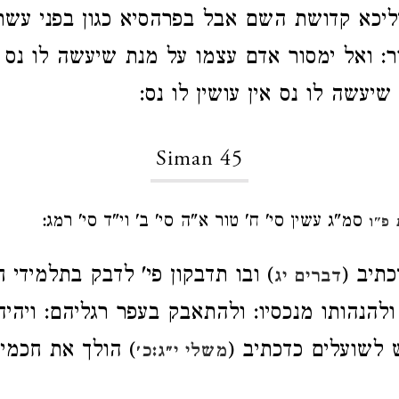
דליכא קדושת השם
אבל בפרהסיא כגון בפני עש
ור: ואל ימסור אדם עצמו על מנת שיעשה לו נס 
יעשה לו נס אין עושין לו נס:
Siman 45
סמ"ג עשין סי' ח' טור א"ה סי' ב' וי"ד סי' רמג:
פ"ו
תיב (
) ובו תדבקון פי' לדבק בתלמידי 
דברים יג
 ולהנהותו מנכסיו: ולהתאבק בעפר רגליהם: ויהיה
 לשועלים כדכתיב (
) הולך את חכמים
משלי י״ג:כ׳