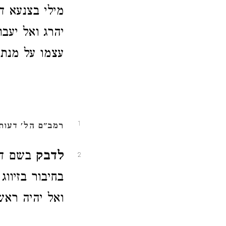
מילי בצנעא 
יהרג ואל יעב
עצמו על מנת ש
1
רמב"ם הל' דעות 
לדבק
בשם דכ
2
בחיבור
בזיווג
ואל יהיה ראש