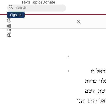
Texts
Topics
Donate
Sign Up
×
ראל זו
וי עריות
ושת השם
ל יהרג והני