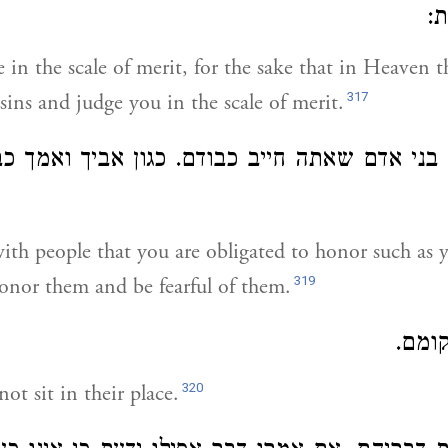
ות
 in the scale of merit, for the sake that in Heaven t
317
sins and judge you in the scale of merit.
ני אדם שאתה חייב כבודם. כגון אביך ואמך כב
ith people that you are obligated to honor such as 
319
onor them and be fearful of them.
קומם
320
ot sit in their place.