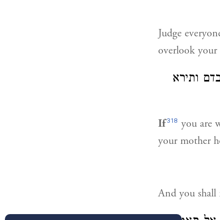
Judge everyone
overlook your 
דם ותירא
318
If
you are w
your mother h
And you shall n