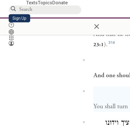
And that he not
Texts
Topics
Donate
Sign Up
×
And that he not
314
).
23:1
And one shou
You shall turn
ך וידונו