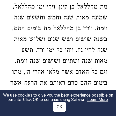
מת מהללאל בן קינן. ויהי ימי מהללאל,
שמונה מאות שנה וחמש ותשעים שנה
וימת. וירד בן מהללאל מת בימים ההם,
בשנת שישים ושש שנים ושלוש מאות
שנה לחיי נח. ויהי כל ימי ירד, תשע
מאות שנה ושתיים ושישים שנה וימת.
וגם כל האדם אשר מלאו אחרי ה׳, מתו
בימים ההם טרם ראותם את הרעה אשר
דיבר ה׳ לעשות בכל הארץ. ויהי מקץ
We use cookies to give you the best experience possible on
our site. Click OK to continue using Sefaria.
Learn More
.
ימים רבים ושנים עד ארבע מאות
OK