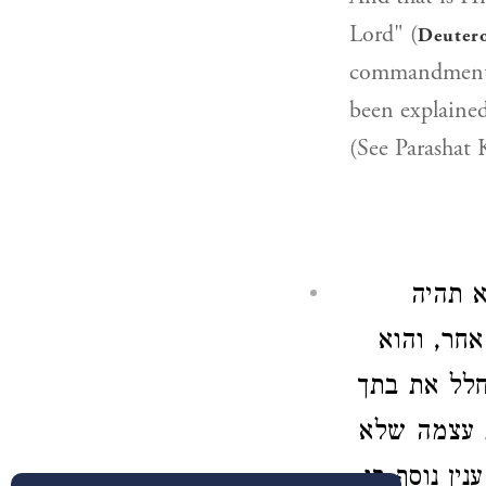
Lord" (
Deuter
commandment i
been explained
(See Parashat 
א תהיה
אחר, והוא
חלל את בתך
ת עצמה שלא
נין נוסף בו