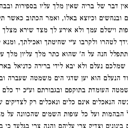
אין דבר של בריה שאין מלך עליו בספירות ובבה
ים ובנחשים וכיוצא באלו, ואמר הכתוב כאשר ת
פות וישלם עמך ולא אירע לך מצד שירא מצלך א
דך לטהרו ולקרבו ע"י שחיטתך ואכילתך, ומנא ל
תפלל חנה על ה' שהוא כתר מלך עליון מלך על
 שמלכם נעלם ולא יבא לידי ברירה כדניאל בארי
ד הנעלם הוא יען שדגי הים משמטה שעברה וב
מטה העומדת בתוקפם ובגבורתם וע"כ יד כלם 
שה הנאכלים אינם כלים ונאכלים רק לצדיקים 
הבהמות ועל כל עופות השמים שהכוונה על מל
בינונים וצדיק צרי עליהם והנה צרי בגלעד כי ב