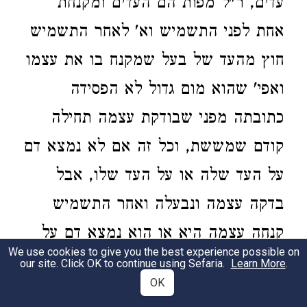
עדים, ר"ל מפות הם העדים ומקנחת
אחת לפני התשמיש וא' לאחר התשמיש
חוץ מהעד של בעל שמקנח בו את עצמו
ואפי' שהוא מום גדול לא הפסידה
כתובתה מפני שבודקת עצמה תחילה
קודם שמששת, וכל זה אם לא נמצא דם
על העד שלה או על העד שלו, אבל
בדקה עצמה ונבעלה ואחר התשמיש
קנחה עצמה היא או הוא נמצא דם על
We use cookies to give you the best experience possible on
שלה או על שלו ואירע זה ג' פעמים זה
our site. Click OK to continue using Sefaria.
Learn More
.
OK
אחר זה אסורה לו ומגרש ותצא בלא