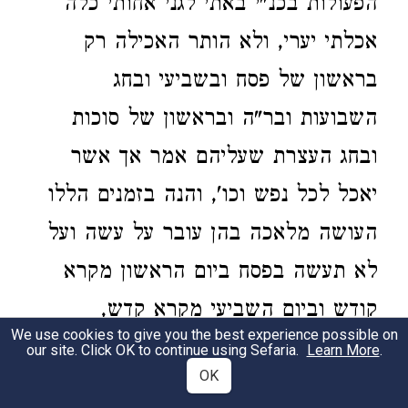
הפעולות בכנ"י באתי לגני אחותי כלה
אכלתי יערי, ולא הותר האכילה רק
בראשון של פסח ובשביעי ובחג
השבועות ובר"ה ובראשון של סוכות
ובחג העצרת שעליהם אמר אך אשר
יאכל לכל נפש וכו', והנה בזמנים הללו
העושה מלאכה בהן עובר על עשה ועל
לא תעשה בפסח ביום הראשון מקרא
קודש וביום השביעי מקרא קדש,
We use cookies to give you the best experience possible on
בשבועות מקרא קדש, בר"ה בחדש
our site. Click OK to continue using Sefaria.
Learn More
.
OK
השביעי בא' לחדש מקרא קודש, בסוכות