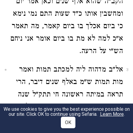
הקב"ה שהוא אלף שנים וכאן אמר יום
ומחשבין אותו כ"ד שעות התם נמי נימא
כי ביום אכלך בו ביום קאמר, מה תאמר
א"כ למה לא מת בו ביום אומר אני ניחם
הש"י על הרעה.
אל"ב מדהוה ליה למכתב תמות ואמר
3
מות תמות ש"מ באלף שנים דיבר, הרי
תראה במיתה ראשונה חי תתק"ל שנה
ובמיתה שנייה ע' שנים הרי כאן אלף כי
We use cookies to give you the best experience possible on
our site. Click OK to continue using Sefaria.
Learn More
.
ע' שנה הם ימי דוד המלך ע"ה והנה ע"כ
OK
ביומו של הקב"ה הזהירו אלא הכא אלף